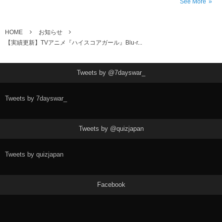
See More
HOME
お知らせ
【実績更新】TVアニメ『ハイスコアガール』Blu-r...
Tweets by @7dayswar_
Tweets by 7dayswar_
Tweets by @quizjapan
Tweets by quizjapan
Facebook