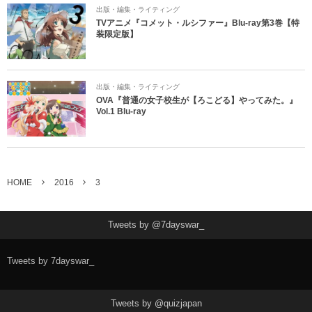
出版・編集・ライティング
TVアニメ『コメット・ルシファー』Blu-ray第3巻【特
装限定版】
出版・編集・ライティング
OVA『普通の女子校生が【ろこどる】やってみた。』
Vol.1 Blu-ray
HOME
2016
3
Tweets by @7dayswar_
Tweets by 7dayswar_
Tweets by @quizjapan