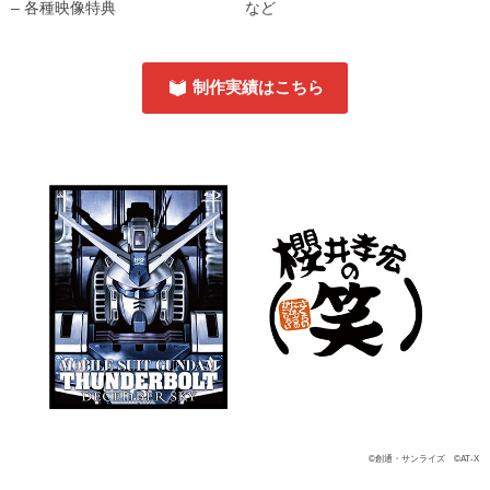
– 各種映像特典
など
制作実績はこちら
©創通・サンライズ ©AT-X