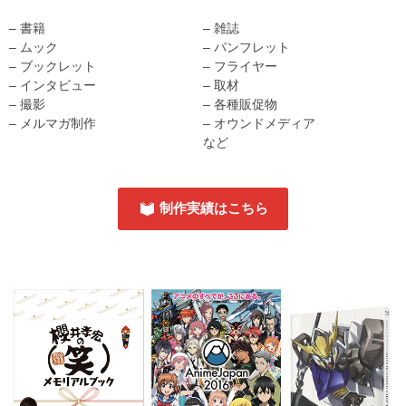
– 書籍
– 雑誌
– ムック
– パンフレット
– ブックレット
– フライヤー
– インタビュー
– 取材
– 撮影
– 各種販促物
– メルマガ制作
– オウンドメディア
など
制作実績はこちら