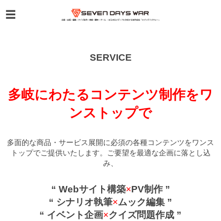
SERVICE
多岐にわたるコンテンツ制作をワ
ンストップで
多面的な商品・サービス展開に必須の各種コンテンツをワンス
トップでご提供いたします。ご要望を最適な企画に落とし込
み、
“ Webサイト構築
×
PV制作 ”
“ シナリオ執筆
×
ムック編集 ”
“ イベント企画
×
クイズ問題作成 ”