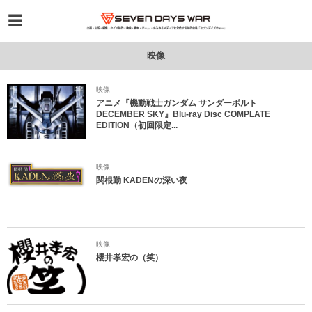
映像
映像
アニメ『機動戦士ガンダム サンダーボルト
DECEMBER SKY』Blu-ray Disc COMPLATE
EDITION（初回限定...
映像
関根勤 KADENの深い夜
映像
櫻井孝宏の（笑）