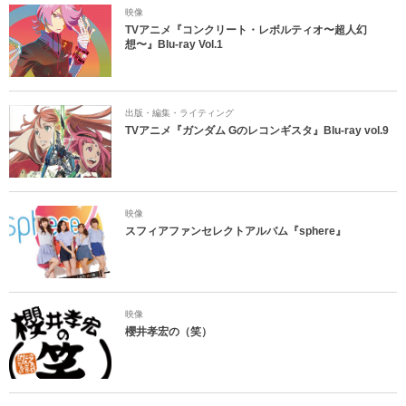
映像
TVアニメ『コンクリート・レボルティオ〜超人幻
想〜』Blu-ray Vol.1
出版・編集・ライティング
TVアニメ『ガンダム Gのレコンギスタ』Blu-ray vol.9
映像
スフィアファンセレクトアルバム『sphere』
映像
櫻井孝宏の（笑）