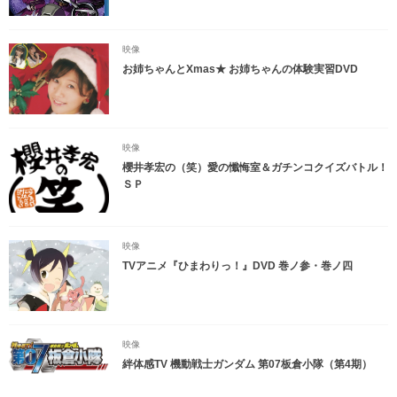
映像
お姉ちゃんとXmas★ お姉ちゃんの体験実習DVD
映像
櫻井孝宏の（笑）愛の懺悔室＆ガチンコクイズバトル！
ＳＰ
映像
TVアニメ『ひまわりっ！』DVD 巻ノ参・巻ノ四
映像
絆体感TV 機動戦士ガンダム 第07板倉小隊（第4期）