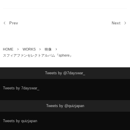
Prev
Next
HOME
WORKS
映像
スフィアファンセレクトアルバム『sphere』
Tweets by @7dayswar_
Tweets by 7dayswar_
Tweets by @quizjapan
Tweets by quizjapan