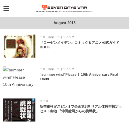
August 2013
出版・編集・ライティング
『ローゼンメイデン』コミック＆アニメ公式ガイド
BOOK
出版・編集・ライティング
“summer wind”Please！ 10th Anniversary Final
Event
クイズ
新撰組検定スピンオフ企画第3弾 リアル体感型検定 in
ゼスト御池 『沖田総司からの挑戦状』