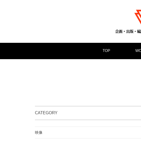
TOP
WO
CATEGORY
映像