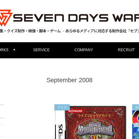
RKS
SERVICE
COMPANY
RECRUIT
September 2008
クイズ
出