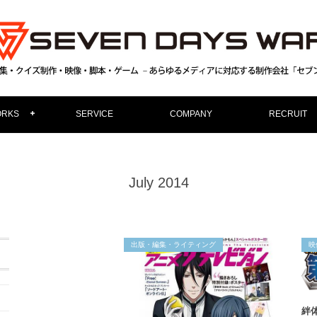
RKS
SERVICE
COMPANY
RECRUIT
July 2014
出版・編集・ライティング
映
絆体