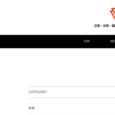
TOP
WO
CATEGORY
映像