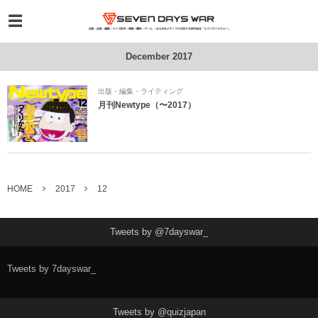
December 2017
出版・編集・ライティング
月刊Newtype（〜2017）
HOME
2017
12
Tweets by @7dayswar_
Tweets by 7dayswar_
Tweets by @quizjapan