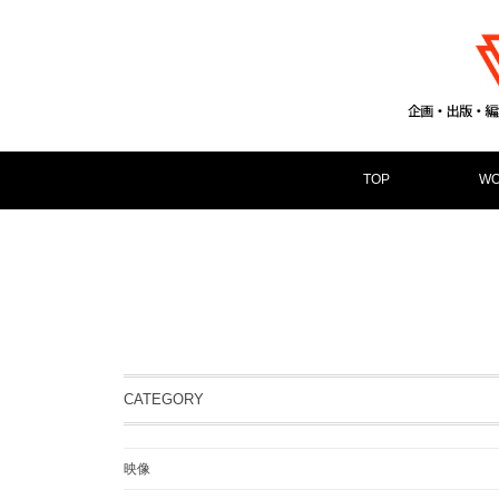
TOP
WO
CATEGORY
映像