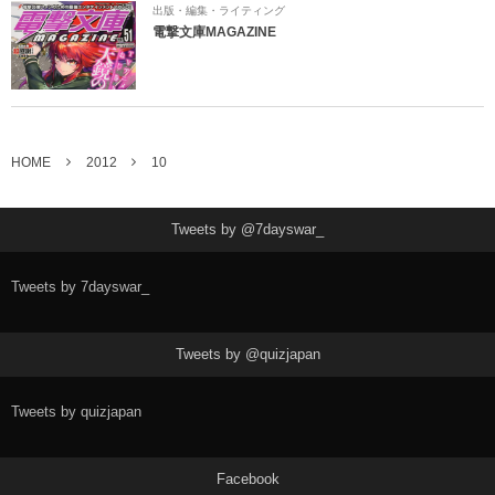
出版・編集・ライティング
電撃文庫MAGAZINE
HOME
2012
10
Tweets by @7dayswar_
Tweets by 7dayswar_
Tweets by @quizjapan
Tweets by quizjapan
Facebook