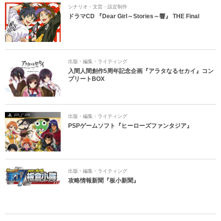
シナリオ・文芸・設定制作
ドラマCD 『Dear Girl～Stories～響』 THE Final
出版・編集・ライティング
入間人間創作5周年記念企画『アラタなるセカイ』コン
プリートBOX
出版・編集・ライティング
PSPゲームソフト『ヒーローズファンタジア』
出版・編集・ライティング
攻略情報新聞『板小新聞』