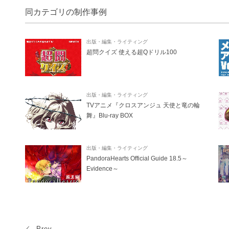
同カテゴリの制作事例
出版・編集・ライティング
超問クイズ 使える超Qドリル100
出版・編集・ライティング
TVアニメ『クロスアンジュ 天使と竜の輪
舞』Blu-ray BOX
出版・編集・ライティング
PandoraHearts Official Guide 18.5～
Evidence～
Prev