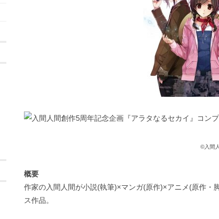
©入間人
概要
作家の入間人間が小説(執筆)×マンガ(原作)×アニメ(原作・
ス作品。