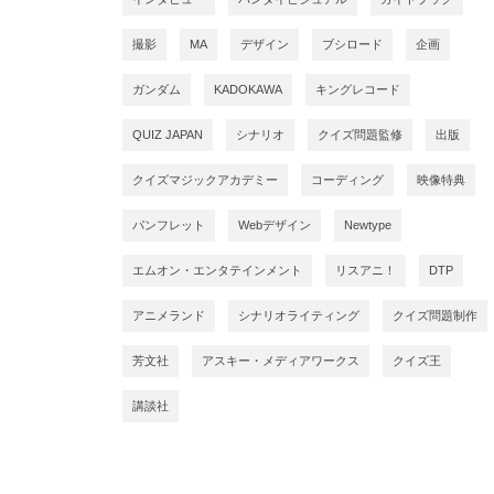
撮影
MA
デザイン
ブシロード
企画
ガンダム
KADOKAWA
キングレコード
QUIZ JAPAN
シナリオ
クイズ問題監修
出版
クイズマジックアカデミー
コーディング
映像特典
パンフレット
Webデザイン
Newtype
エムオン・エンタテインメント
リスアニ！
DTP
アニメランド
シナリオライティング
クイズ問題制作
芳文社
アスキー・メディアワークス
クイズ王
講談社