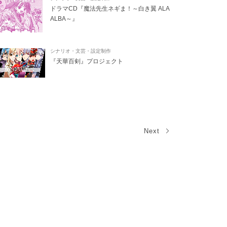
ドラマCD『魔法先生ネギま！～白き翼 ALA
ALBA～』
シナリオ・文芸・設定制作
『天華百剣』プロジェクト
Next