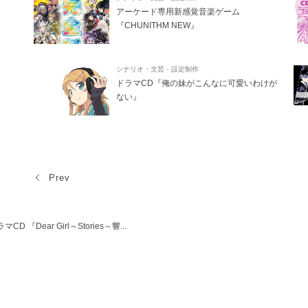
アーケード専用新感覚音楽ゲーム
『CHUNITHM NEW』
シナリオ・文芸・設定制作
ドラマCD『俺の妹がこんなに可愛いわけが
ない』
Prev
マCD 『Dear Girl～Stories～響...