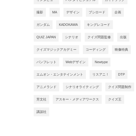
撮影
MA
デザイン
ブシロード
企画
ガンダム
KADOKAWA
キングレコード
QUIZ JAPAN
シナリオ
クイズ問題監修
出版
クイズマジックアカデミー
コーディング
映像特典
パンフレット
Webデザイン
Newtype
エムオン・エンタテインメント
リスアニ！
DTP
アニメランド
シナリオライティング
クイズ問題制作
芳文社
アスキー・メディアワークス
クイズ王
講談社