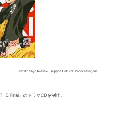
©2012 Saya Iwasaki・Nippon Cultural Broadcasting Inc.
 THE Final』のドラマCDを制作。