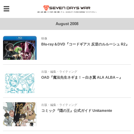
August 2008
映像
Blu-ray＆DVD『コードギアス 反逆のルルーシュ R2』
出版・編集・ライティング
OAD『魔法先生ネギま！～白き翼 ALA ALBA～』
出版・編集・ライティング
コミック『隠の王』公式ガイド Unitamente