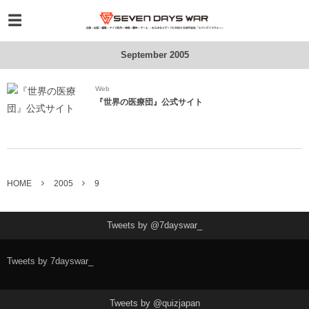
September 2005
Web
『世界の医療団』公式サイト
HOME
2005
9
Tweets by @7dayswar_
Tweets by 7dayswar_
Tweets by @quizjapan