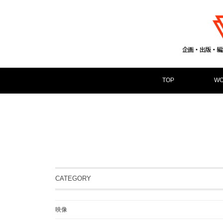
TOP
WO
CATEGORY
映像