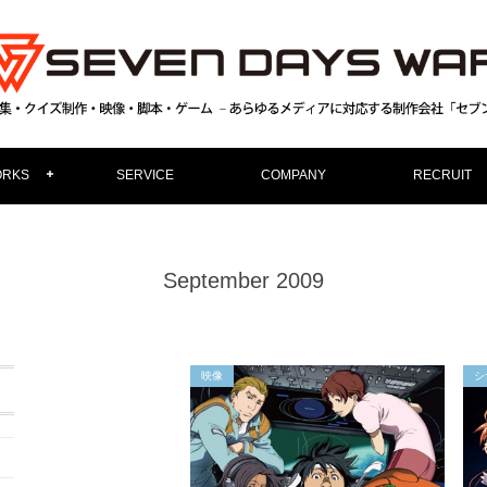
RKS
SERVICE
COMPANY
RECRUIT
September 2009
映像
シ