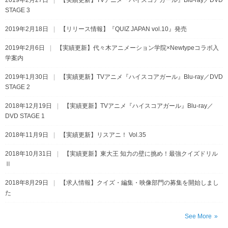
STAGE 3
2019年2月18日
【リリース情報】『QUIZ JAPAN vol.10』発売
2019年2月6日
【実績更新】代々木アニメーション学院×Newtypeコラボ入
学案内
2019年1月30日
【実績更新】TVアニメ『ハイスコアガール』Blu-ray／DVD
STAGE 2
2018年12月19日
【実績更新】TVアニメ『ハイスコアガール』Blu-ray／
DVD STAGE 1
2018年11月9日
【実績更新】リスアニ！ Vol.35
2018年10月31日
【実績更新】東大王 知力の壁に挑め！最強クイズドリル
Ⅱ
2018年8月29日
【求人情報】クイズ・編集・映像部門の募集を開始しまし
た
See More