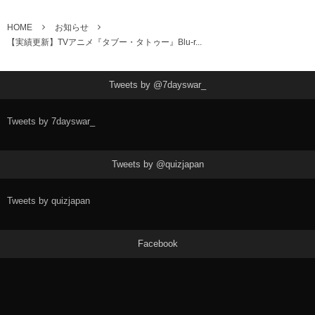
HOME
お知らせ
【実績更新】TVアニメ『タブー・タトゥー』Blu-r...
Tweets by @7dayswar_
Tweets by 7dayswar_
Tweets by @quizjapan
Tweets by quizjapan
Facebook