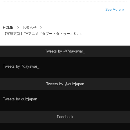
See More
HOME
お知らせ
【実績更新】TVアニメ『タブー・タトゥー』Blu-r...
Tweets by @7dayswar_
Tweets by 7dayswar_
Tweets by @quizjapan
Tweets by quizjapan
Facebook