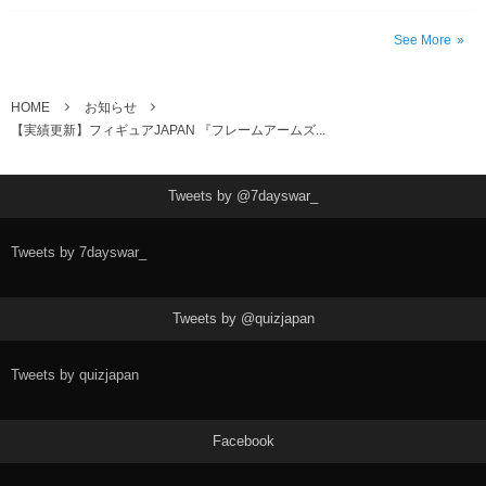
See More
HOME
お知らせ
【実績更新】フィギュアJAPAN 『フレームアームズ...
Tweets by @7dayswar_
Tweets by 7dayswar_
Tweets by @quizjapan
Tweets by quizjapan
Facebook