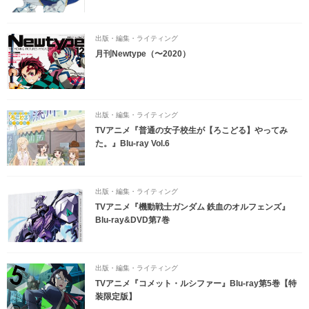
出版・編集・ライティング
月刊Newtype（〜2020）
出版・編集・ライティング
TVアニメ『普通の女子校生が【ろこどる】やってみ
た。』Blu-ray Vol.6
出版・編集・ライティング
TVアニメ『機動戦士ガンダム 鉄血のオルフェンズ』
Blu-ray&DVD第7巻
出版・編集・ライティング
TVアニメ『コメット・ルシファー』Blu-ray第5巻【特
装限定版】