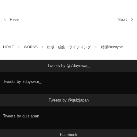
Prev
Next
HOME
WORKS
出版・編集・ライティング
特撮Newtype
Tweets by @7dayswar_
Tweets by 7dayswar_
Tweets by @quizjapan
Tweets by quizjapan
Facebook