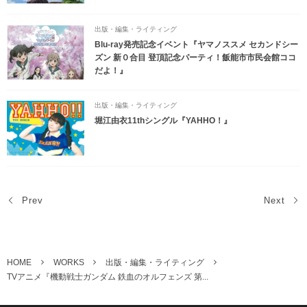
出版・編集・ライティング
Blu-ray発売記念イベント『ヤマノススメ セカンドシー
ズン 新０合目 登頂記念パーティ！飯能市市民会館ココ
だよ！』
出版・編集・ライティング
堀江由衣11thシングル『YAHHO！』
Prev
Next
HOME
WORKS
出版・編集・ライティング
TVアニメ『機動戦士ガンダム 鉄血のオルフェンズ 第...