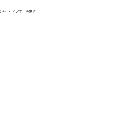
3 東大生クイズ王・伊沢拓...