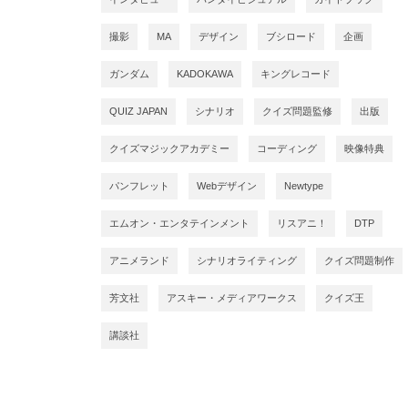
撮影
MA
デザイン
ブシロード
企画
ガンダム
KADOKAWA
キングレコード
QUIZ JAPAN
シナリオ
クイズ問題監修
出版
クイズマジックアカデミー
コーディング
映像特典
パンフレット
Webデザイン
Newtype
エムオン・エンタテインメント
リスアニ！
DTP
アニメランド
シナリオライティング
クイズ問題制作
芳文社
アスキー・メディアワークス
クイズ王
講談社