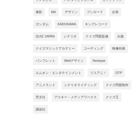
撮影
MA
デザイン
ブシロード
企画
ガンダム
KADOKAWA
キングレコード
QUIZ JAPAN
シナリオ
クイズ問題監修
出版
クイズマジックアカデミー
コーディング
映像特典
パンフレット
Webデザイン
Newtype
エムオン・エンタテインメント
リスアニ！
DTP
アニメランド
シナリオライティング
クイズ問題制作
芳文社
アスキー・メディアワークス
クイズ王
講談社