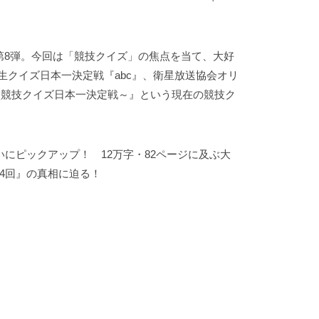
第8弾。今回は「競技クイズ」の焦点を当て、大好
生クイズ日本一決定戦『abc』、衛星放送協会オリ
ut～競技クイズ日本一決定戦～』という現在の競技ク
にピックアップ！ 12万字・82ページに及ぶ大
4回』の真相に迫る！