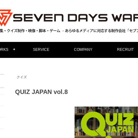
RKS
SERVICE
COMPANY
RECRUIT
クイズ
QUIZ JAPAN vol.8