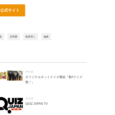
N』公式サイト
版
吉田豪
板東英二
編集
クイズ
オリジナルネットクイズ番組『魁!!クイズ
塾！』
クイズ
QUIZ JAPAN TV