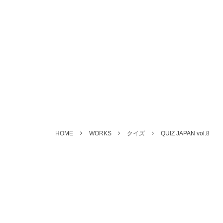
HOME
WORKS
クイズ
QUIZ JAPAN vol.8