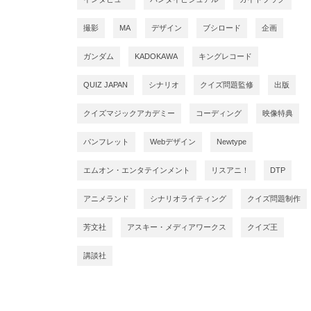
撮影
MA
デザイン
ブシロード
企画
ガンダム
KADOKAWA
キングレコード
QUIZ JAPAN
シナリオ
クイズ問題監修
出版
クイズマジックアカデミー
コーディング
映像特典
パンフレット
Webデザイン
Newtype
エムオン・エンタテインメント
リスアニ！
DTP
アニメランド
シナリオライティング
クイズ問題制作
芳文社
アスキー・メディアワークス
クイズ王
講談社