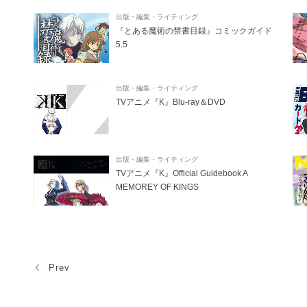
出版・編集・ライティング
『とある魔術の禁書目録』コミックガイド
5.5
出版・編集・ライティング
TVアニメ『K』Blu-ray＆DVD
出版・編集・ライティング
TVアニメ『K』Official Guidebook A
MEMOREY OF KINGS
Prev