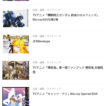
出版・編集・ライティング
TVアニメ『機動戦士ガンダム 鉄血のオルフェンズ』
Blu-ray&DVD第3巻
出版・編集・ライティング
月刊Newtype
出版・編集・ライティング
TVアニメ『薄桜鬼』第一期ファンブック 薄桜鬼 京都残
照
出版・編集・ライティング
TVアニメ『キャッツ・アイ』Blu-ray Special BOX