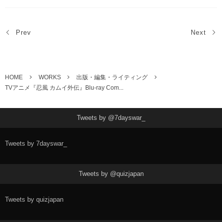
Prev
Next
HOME
WORKS
出版・編集・ライティング
TVアニメ『忍風 カムイ外伝』Blu-ray Com...
Tweets by @7dayswar_
Tweets by 7dayswar_
Tweets by @quizjapan
Tweets by quizjapan