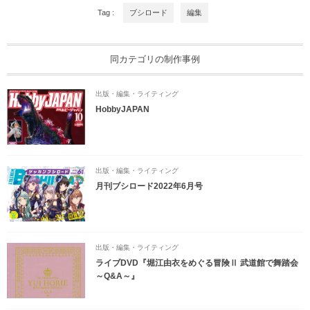
Tag :
ブシロード
編集
同カテゴリの制作事例
出版・編集・ライティング
HobbyJAPAN
出版・編集・ライティング
月刊ブシロード2022年6月号
出版・編集・ライティング
ライブDVD『堀江由衣をめぐる冒険Ⅱ 武道館で舞踏会
～Q&A～』