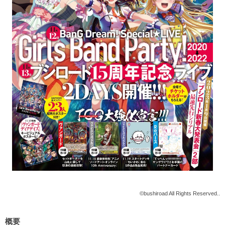
©bushiroad All Rights Reserved..
概要