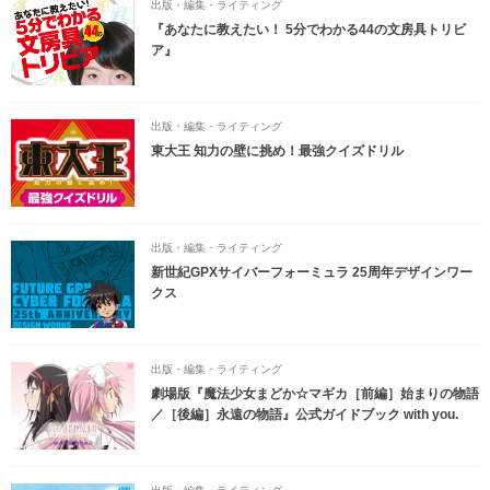
出版・編集・ライティング
『あなたに教えたい！ 5分でわかる44の文房具トリビ
ア』
出版・編集・ライティング
東大王 知力の壁に挑め！最強クイズドリル
出版・編集・ライティング
新世紀GPXサイバーフォーミュラ 25周年デザインワー
クス
出版・編集・ライティング
劇場版『魔法少女まどか☆マギカ［前編］始まりの物語
／［後編］永遠の物語』公式ガイドブック with you.