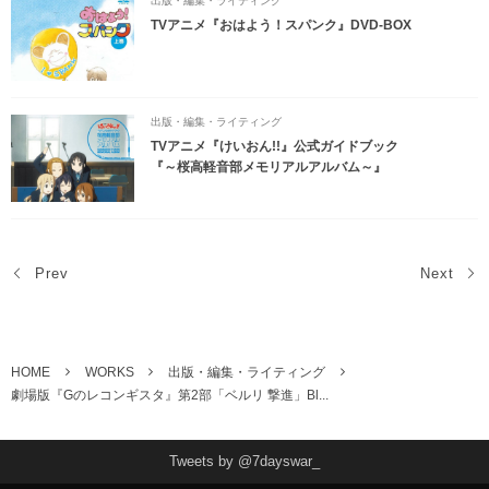
出版・編集・ライティング
TVアニメ『おはよう！スパンク』DVD-BOX
出版・編集・ライティング
TVアニメ『けいおん!!』公式ガイドブック
『～桜高軽音部メモリアルアルバム～』
Prev
Next
HOME
WORKS
出版・編集・ライティング
劇場版『Gのレコンギスタ』第2部「ベルリ 撃進」Bl...
Tweets by @7dayswar_