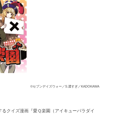
©セブンデイズウォー／S.濃すぎ／KADOKAWA
ートするクイズ漫画『愛Ｑ楽園（アイキューパラダイ