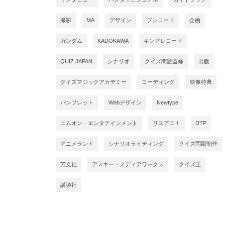
撮影
MA
デザイン
ブシロード
企画
ガンダム
KADOKAWA
キングレコード
QUIZ JAPAN
シナリオ
クイズ問題監修
出版
クイズマジックアカデミー
コーディング
映像特典
パンフレット
Webデザイン
Newtype
エムオン・エンタテインメント
リスアニ！
DTP
アニメランド
シナリオライティング
クイズ問題制作
芳文社
アスキー・メディアワークス
クイズ王
講談社