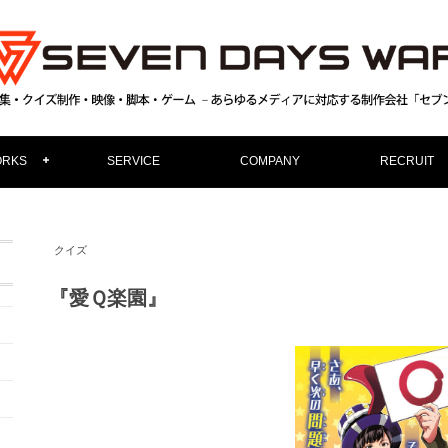
RKS
SERVICE
COMPANY
RECRUIT
クイズ
『愛Ｑ楽園』