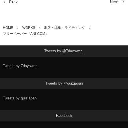
Prev
Next
HOME
WORKS
出版・編集・ライティング
フリーペーパー『ANI-COM』
Tweets by @7dayswar_
Tweets by 7dayswar_
Tweets by @quizjapan
Tweets by quizjapan
Facebook