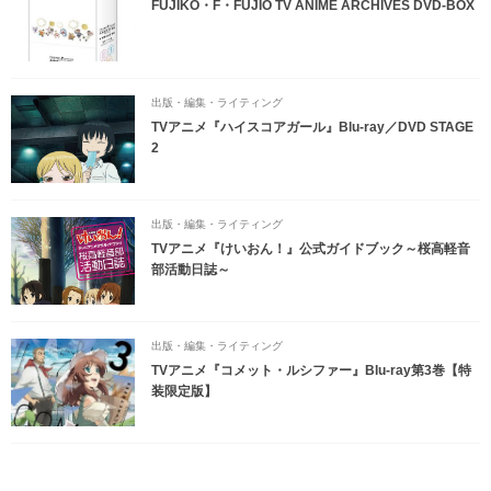
FUJIKO・F・FUJIO TV ANIME ARCHIVES DVD-BOX
出版・編集・ライティング
TVアニメ『ハイスコアガール』Blu-ray／DVD STAGE
2
出版・編集・ライティング
TVアニメ『けいおん！』公式ガイドブック～桜高軽音
部活動日誌～
出版・編集・ライティング
TVアニメ『コメット・ルシファー』Blu-ray第3巻【特
装限定版】