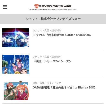
シャフト - 株式会社セブンデイズウォー
シナリオ・文芸・設定制作
ドラマCD『終末録音/the Garden of oblivion』
シナリオ・文芸・設定制作
〈物語〉シリーズ2ndシーズン
出版・編集・ライティング
OAD&劇場版『魔法先生ネギま！』Blu-ray BOX