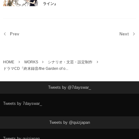
ライン』
Prev
Next
HOME
WORKS
シナリオ・文芸・設定制作
ドラマCD『終末録音/the Garden of o...
Tweets by @7dayswar_
Tweets by 7dayswar_
Tweets by @quizjapan
Tweets by quizjapan