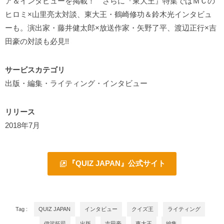
ア＆インタビューを掲載！ さらに『東大王』特集ではＭＣの
ヒロミ×山里亮太対談、東大王・鶴崎修功＆鈴木光インタビュ
ーも。演出家・藤井健太郎×放送作家・矢野了平、渡辺正行×吉
田豪の対談も必見!!
サービスカテゴリ
出版・編集・ライティング・インタビュー
リリース
2018年7月
『QUIZ JAPAN』公式サイト
Tag :
QUIZ JAPAN
インタビュー
クイズ王
ライティング
伊沢拓司
出版
吉田豪
東大王
編集