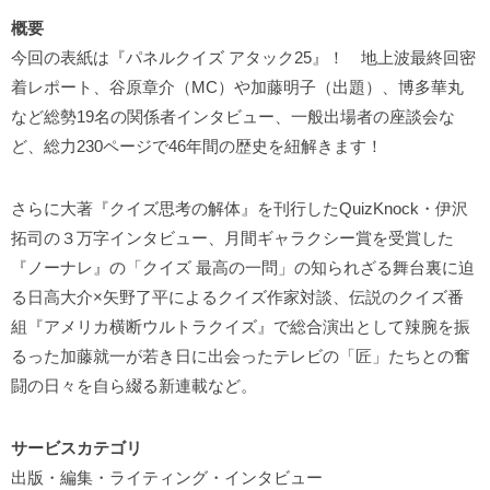
概要
今回の表紙は『パネルクイズ アタック25』！ 地上波最終回密
着レポート、谷原章介（MC）や加藤明子（出題）、博多華丸
など総勢19名の関係者インタビュー、一般出場者の座談会な
ど、総力230ページで46年間の歴史を紐解きます！
さらに大著『クイズ思考の解体』を刊行したQuizKnock・伊沢
拓司の３万字インタビュー、月間ギャラクシー賞を受賞した
『ノーナレ』の「クイズ 最高の一問」の知られざる舞台裏に迫
る日高大介×矢野了平によるクイズ作家対談、伝説のクイズ番
組『アメリカ横断ウルトラクイズ』で総合演出として辣腕を振
るった加藤就一が若き日に出会ったテレビの「匠」たちとの奮
闘の日々を自ら綴る新連載など。
サービスカテゴリ
出版・編集・ライティング・インタビュー