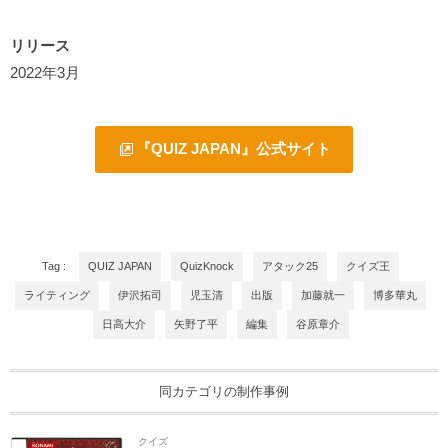
リリース
2022年3月
『QUIZ JAPAN』公式サイト
Tag :
QUIZ JAPAN
QuizKnock
アタック25
クイズ王
ライティング
伊沢拓司
児玉清
出版
加藤就一
博多華丸
日高大介
矢野了平
編集
谷原章介
同カテゴリの制作事例
クイズ