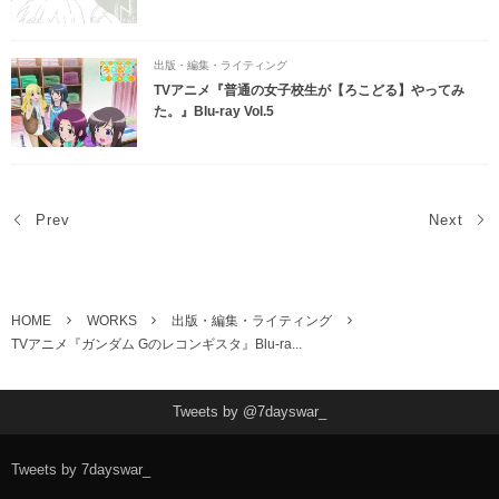
出版・編集・ライティング
TVアニメ『普通の女子校生が【ろこどる】やってみ
た。』Blu-ray Vol.5
Prev
Next
HOME
WORKS
出版・編集・ライティング
TVアニメ『ガンダム Gのレコンギスタ』Blu-ra...
Tweets by @7dayswar_
Tweets by 7dayswar_