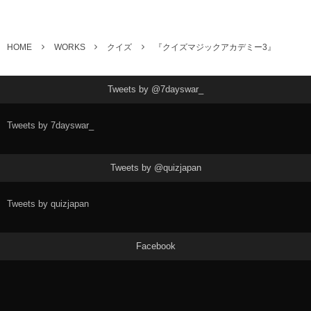
HOME
WORKS
クイズ
『クイズマジックアカデミー3』
Tweets by @7dayswar_
Tweets by 7dayswar_
Tweets by @quizjapan
Tweets by quizjapan
Facebook