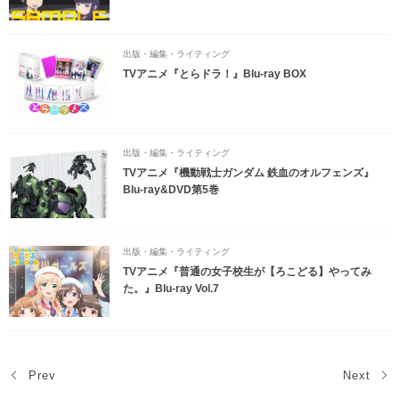
出版・編集・ライティング
TVアニメ『とらドラ！』Blu-ray BOX
出版・編集・ライティング
TVアニメ『機動戦士ガンダム 鉄血のオルフェンズ』
Blu-ray&DVD第5巻
出版・編集・ライティング
TVアニメ『普通の女子校生が【ろこどる】やってみ
た。』Blu-ray Vol.7
Prev
Next