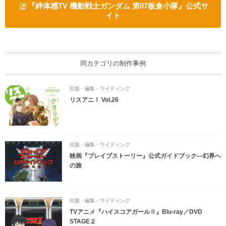
『絆体感TV 機動戦士ガンダム 第07板倉小隊』公式サ
イト
同カテゴリの制作事例
出版・編集・ライティング
リスアニ！ Vol.26
出版・編集・ライティング
映画『ブレイブストーリー』公式ガイドブック―幻界へ
の旅
出版・編集・ライティング
TVアニメ『ハイスコアガールⅡ』Blu-ray／DVD
STAGE２