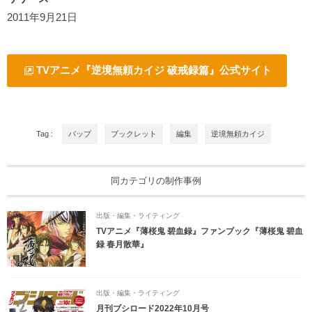
2011年9月21日
TVアニメ『逆境無頼カイジ 破戒録篇』公式サイト
Tag :
バップ
ブックレット
編集
逆境無頼カイジ
同カテゴリの制作事例
出版・編集・ライティング
TVアニメ『薄桜鬼 碧血録』ファンブック『薄桜鬼 碧血
録 春月散華』
出版・編集・ライティング
月刊ブシロード2022年10月号