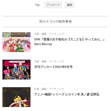
Tag :
ブシロード
編集
同カテゴリの制作事例
出版・編集・ライティング
OVA『普通の女子校生が【ろこどる】やってみた。』
Vol.1 Blu-ray
出版・編集・ライティング
月刊ブシロード2021年9月号
出版・編集・ライティング
アニメ<物語>シリーズ ヒロイン本 其ノ參 忍野忍