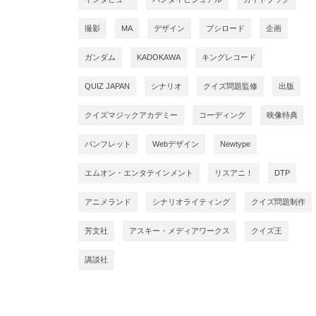
撮影
MA
デザイン
ブシロード
企画
ガンダム
KADOKAWA
キングレコード
QUIZ JAPAN
シナリオ
クイズ問題監修
出版
クイズマジックアカデミー
コーディング
映像特典
パンフレット
Webデザイン
Newtype
エムオン・エンタテインメント
リスアニ！
DTP
アニメランド
シナリオライティング
クイズ問題制作
芳文社
アスキー・メディアワークス
クイズ王
講談社