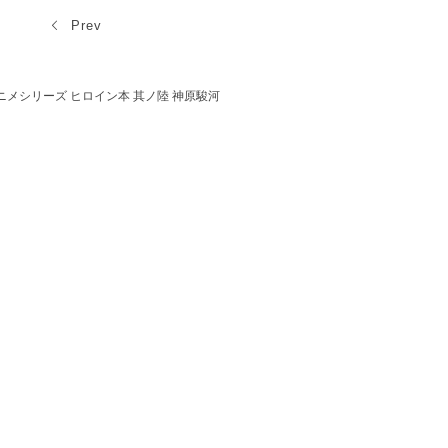
Prev
ニメシリーズ ヒロイン本 其ノ陸 神原駿河