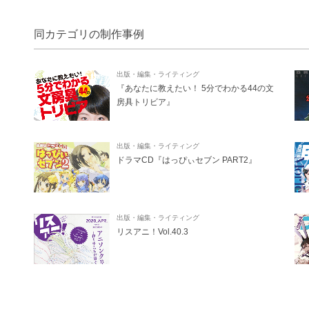
同カテゴリの制作事例
出版・編集・ライティング
『あなたに教えたい！ 5分でわかる44の文
房具トリビア』
出版・編集・ライティング
ドラマCD『はっぴぃセブン PART2』
出版・編集・ライティング
リスアニ！Vol.40.3