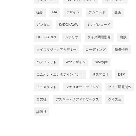
撮影
MA
デザイン
ブシロード
企画
ガンダム
KADOKAWA
キングレコード
QUIZ JAPAN
シナリオ
クイズ問題監修
出版
クイズマジックアカデミー
コーディング
映像特典
パンフレット
Webデザイン
Newtype
エムオン・エンタテインメント
リスアニ！
DTP
アニメランド
シナリオライティング
クイズ問題制作
芳文社
アスキー・メディアワークス
クイズ王
講談社