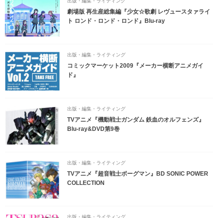
出版・編集・ライティング
劇場版 再生産総集編『少女☆歌劇 レヴュースタァライ
ト ロンド・ロンド・ロンド』Blu-ray
出版・編集・ライティング
コミックマーケット2009『メーカー横断アニメガイ
ド』
出版・編集・ライティング
TVアニメ『機動戦士ガンダム 鉄血のオルフェンズ』
Blu-ray&DVD第9巻
出版・編集・ライティング
TVアニメ『超音戦士ボーグマン』BD SONIC POWER
COLLECTION
出版・編集・ライティング