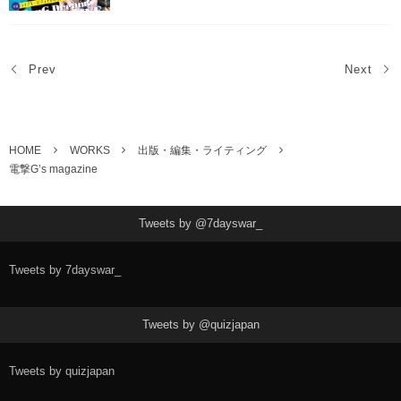
Prev
Next
HOME
WORKS
出版・編集・ライティング
電撃G’s magazine
Tweets by @7dayswar_
Tweets by 7dayswar_
Tweets by @quizjapan
Tweets by quizjapan