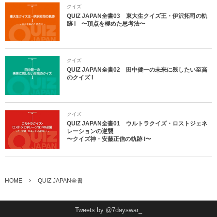
クイズ
QUIZ JAPAN全書03 東大生クイズ王・伊沢拓司の軌
跡 I 〜頂点を極めた思考法〜
クイズ
QUIZ JAPAN全書02 田中健一の未来に残したい至高
のクイズ I
クイズ
QUIZ JAPAN全書01 ウルトラクイズ・ロストジェネ
レーションの逆襲
〜クイズ神・安藤正信の軌跡 I〜
HOME
QUIZ JAPAN全書
Tweets by @7dayswar_