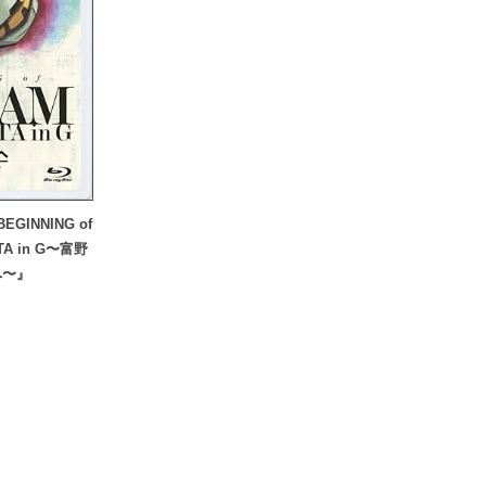
INNING of
TA in G〜富野
へ〜』