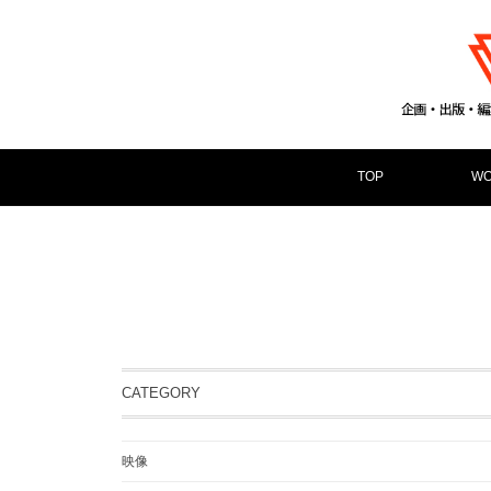
TOP
WO
CATEGORY
映像