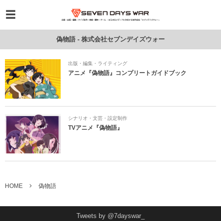
偽物語 - 株式会社セブンデイズウォー
出版・編集・ライティング
アニメ『偽物語』コンプリートガイドブック
シナリオ・文芸・設定制作
TVアニメ『偽物語』
HOME
偽物語
Tweets by @7dayswar_