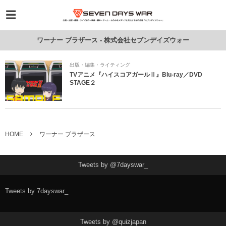
ワーナー ブラザース - 株式会社セブンデイズウォー
出版・編集・ライティング
TVアニメ『ハイスコアガールⅡ』Blu-ray／DVD
STAGE２
HOME
ワーナー ブラザース
Tweets by @7dayswar_
Tweets by 7dayswar_
Tweets by @quizjapan