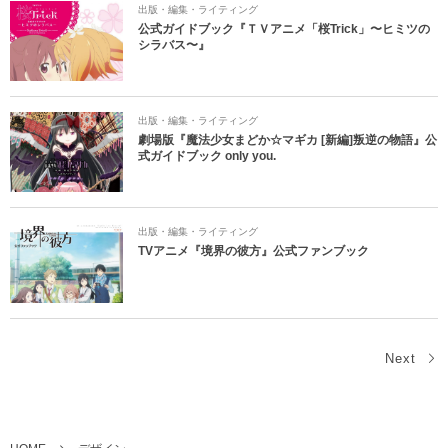
出版・編集・ライティング
公式ガイドブック『ＴＶアニメ「桜Trick」〜ヒミツの
シラバス〜』
出版・編集・ライティング
劇場版『魔法少女まどか☆マギカ [新編]叛逆の物語』公
式ガイドブック only you.
出版・編集・ライティング
TVアニメ『境界の彼方』公式ファンブック
Next