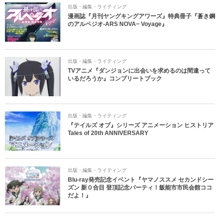
出版・編集・ライティング
漫画誌『月刊ヤングキングアワーズ』特典冊子『蒼き鋼
のアルペジオ-ARS NOVA− Voyage』
出版・編集・ライティング
TVアニメ『ダンジョンに出会いを求めるのは間違って
いるだろうか』コンプリートブック
出版・編集・ライティング
『テイルズ オブ』シリーズ アニメーション ヒストリア
Tales of 20th ANNIVERSARY
出版・編集・ライティング
Blu-ray発売記念イベント『ヤマノススメ セカンドシー
ズン 新０合目 登頂記念パーティ！飯能市市民会館ココ
だよ！』