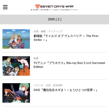
2009 ( 2 )
出版・編集・ライティング
劇場版『テイルズ オブ ヴェスペリア ～ The First
Strike ～』
映像
TVアニメ『プラネテス』Blu-ray Box 5.1ch Surround
Edition
シナリオ・文芸・設定制作
OAD『魔法先生ネギま！～もうひとつの世界～』